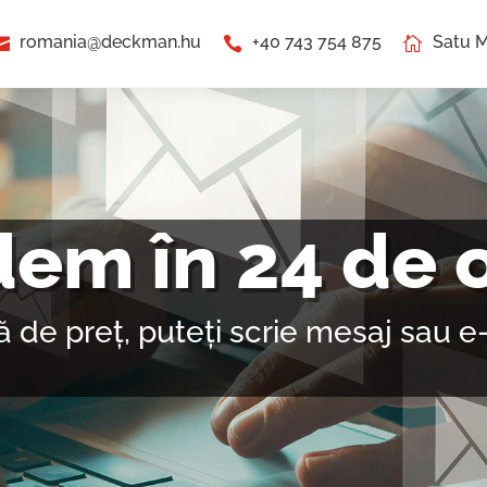
romania@deckman.hu
+40 743 754 875
Satu M



em în 24 de 
tă de preț, puteți scrie mesaj sau 