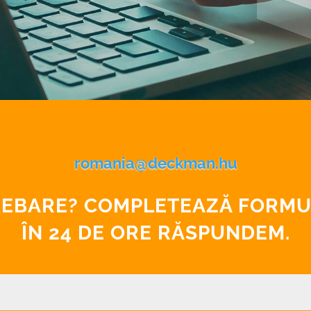
romania@deckman.hu
TREBARE? COMPLETEAZĂ FORMU
ÎN 24 DE ORE RĂSPUNDEM.