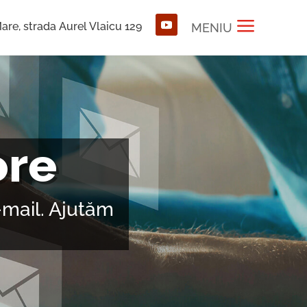
a
are, strada Aurel Vlaicu 129
MENIU
ore
e-mail. Ajutăm